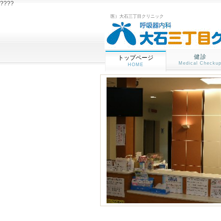
????
医）大石三丁目クリニック
健診
トップページ
Medical Checku
HOME